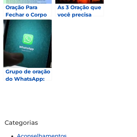
Oração Para
As 3 Oração que
Fechar o Corpo
você precisa
fazer em 2023 –
Mateus 24
Grupo de oração
do WhatsApp:
Como fazer
parte?
Categorias
Aconselhamentos