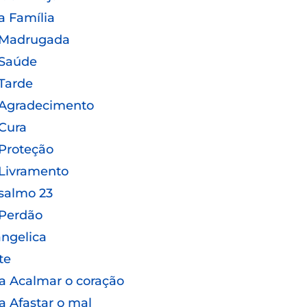
a Família
 Madrugada
 Saúde
Tarde
 Agradecimento
Cura
Proteção
Livramento
salmo 23
 Perdão
ngelica
te
a Acalmar o coração
a Afastar o mal