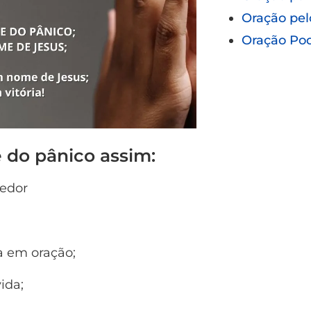
Oração pel
Oração Po
 do pânico assim:
cedor
a em oração;
ida;