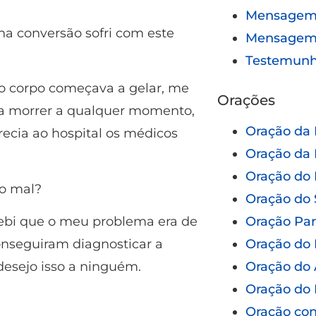
Mensagem 
ha conversão sofri com este
Mensagem
Testemun
o corpo começava a gelar, me
Orações
ira morrer a qualquer momento,
Oração da
cia ao hospital os médicos
Oração da 
Oração do 
o mal?
Oração do 
Oração Pa
cebi que o meu problema era de
Oração do 
onseguiram diagnosticar a
Oração do 
desejo isso a ninguém.
Oração do 
Oração con