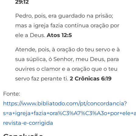
29:12
Pedro, pois, era guardado na prisão;
mas a igreja fazia contínua oração por
ele a Deus.
Atos 12:5
Atende, pois, à oração do teu servo e à
sua súplica, ó Senhor, meu Deus, para
ouvires o clamor e a oração que o teu
servo faz perante ti.
2 Crônicas 6:19
Fonte:
https://www.bibliatodo.com/pt/concordancia?
s=a+igreja+fazia+ora%C3%A7%C3%A3o+por+ele+
revista-e-corrigida