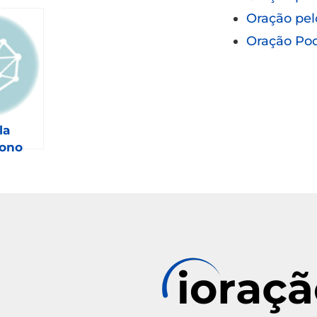
Oração pel
Oração Po
la
sono