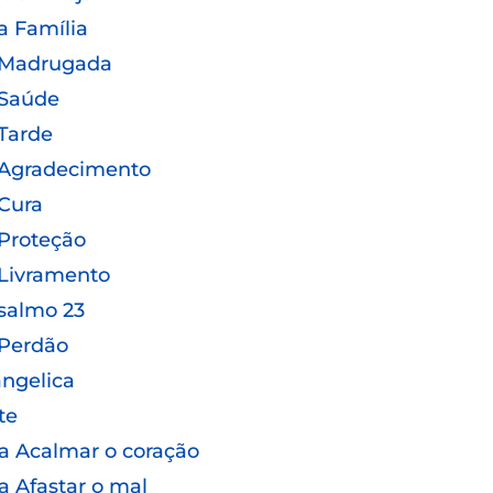
a Família
 Madrugada
 Saúde
Tarde
 Agradecimento
Cura
Proteção
Livramento
salmo 23
 Perdão
ngelica
te
a Acalmar o coração
a Afastar o mal