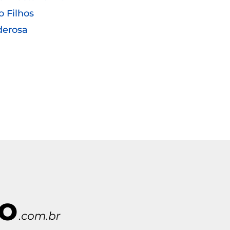
o Filhos
derosa