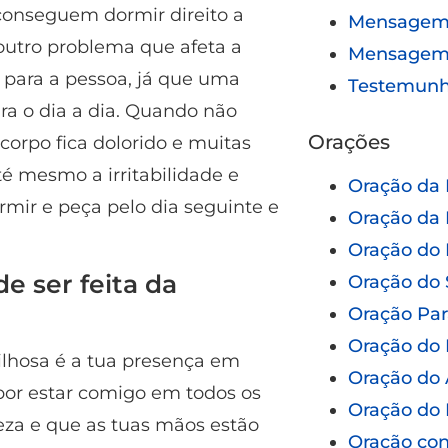
conseguem dormir direito a
Mensagem 
 outro problema que afeta a
Mensagem
 para a pessoa, já que uma
Testemun
ra o dia a dia. Quando não
Orações
corpo fica dolorido e muitas
é mesmo a irritabilidade e
Oração da
ormir e peça pelo dia seguinte e
Oração da 
Oração do 
e ser feita da
Oração do 
Oração Pa
Oração do 
lhosa é a tua presença em
Oração do 
por estar comigo em todos os
Oração do 
eza e que as tuas mãos estão
Oração con