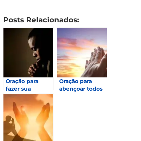
Posts Relacionados:
Oração para
Oração para
fazer sua
abençoar todos
Esperança esta
os meses de
em Deus –
2023 – Gálatas
Romanos 8.24
6.9