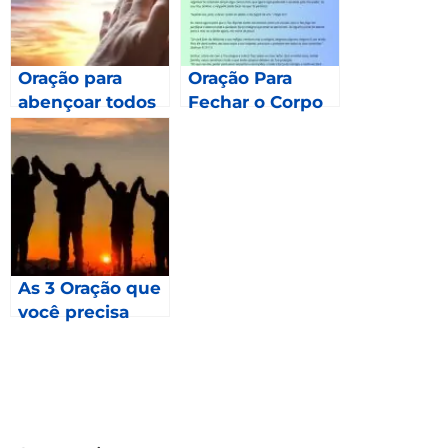
Oração para
Oração Para
abençoar todos
Fechar o Corpo
os meses de
2023 – Gálatas
6.9
As 3 Oração que
você precisa
fazer em 2023 –
Mateus 24