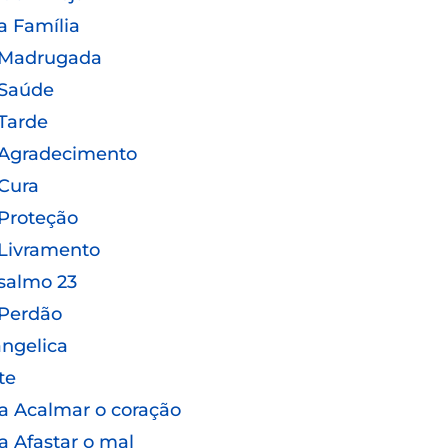
a Família
 Madrugada
 Saúde
Tarde
 Agradecimento
Cura
Proteção
Livramento
salmo 23
 Perdão
ngelica
te
a Acalmar o coração
a Afastar o mal