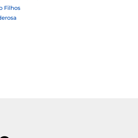
o Filhos
derosa