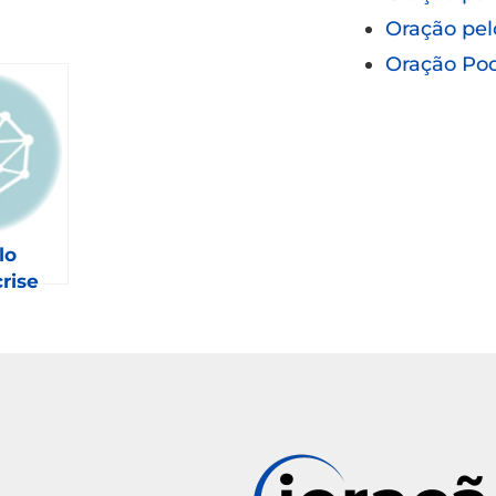
Oração pel
Oração Po
lo
rise