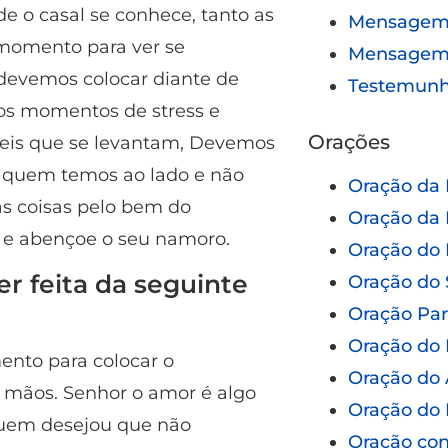
 o casal se conhece, tanto as
Mensagem 
 momento para ver se
Mensagem
 devemos colocar diante de
Testemun
nos momentos de stress e
Orações
íceis que se levantam, Devemos
de quem temos ao lado e não
Oração da
s coisas pelo bem do
Oração da 
 e abençoe o seu namoro.
Oração do 
r feita da seguinte
Oração do 
Oração Pa
Oração do 
nto para colocar o
Oração do 
 mãos. Senhor o amor é algo
Oração do 
 quem desejou que não
Oração con