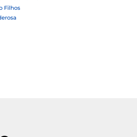
o Filhos
derosa