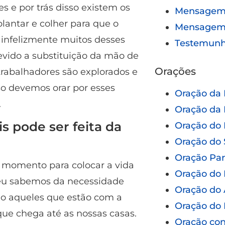
 e por trás disso existem os
Mensagem 
lantar e colher para que o
Mensagem
infelizmente muitos desses
Testemun
vido a substituição da mão de
Orações
rabalhadores são explorados e
o devemos orar por esses
Oração da
.
Oração da 
s pode ser feita da
Oração do 
Oração do 
Oração Pa
e momento para colocar a vida
Oração do 
 eu sabemos da necessidade
Oração do 
são aqueles que estão com a
Oração do 
que chega até as nossas casas.
Oração con