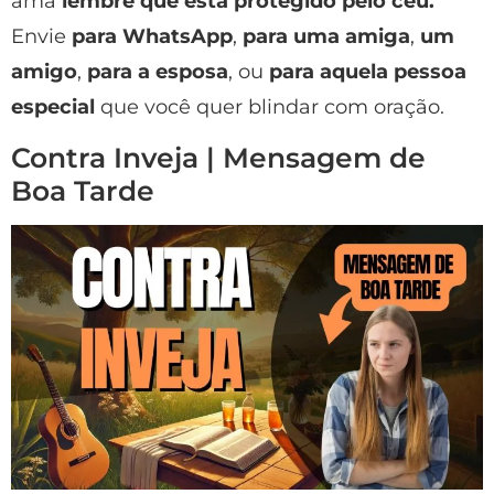
ama
lembre que está protegido pelo céu.
Envie
para WhatsApp
,
para uma amiga
,
um
amigo
,
para a esposa
, ou
para aquela pessoa
especial
que você quer blindar com oração.
Contra Inveja | Mensagem de
Boa Tarde