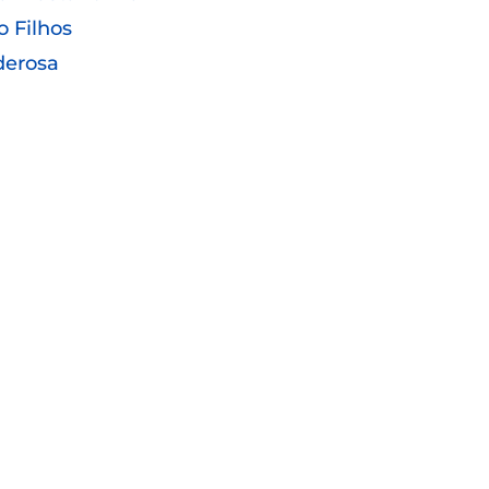
o Filhos
derosa