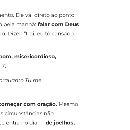
ento. Ele vai direto ao ponto
go pela manhã:
falar com Deus
o. Dizer: “Pai, eu tô cansado.
bom, misericordioso,
 7:
 porquanto Tu me
começar com oração.
Mesmo
s circunstâncias não
ê entra no dia —
de joelhos,