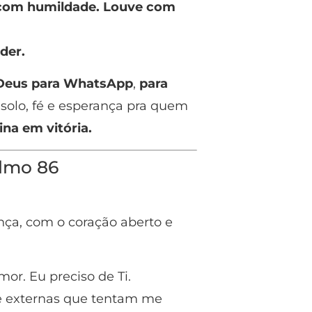
 com humildade. Louve com
der.
Deus
para WhatsApp
,
para
nsolo, fé e esperança pra quem
na em vitória.
almo 86
ça, com o coração aberto e
or. Eu preciso de Ti.
 e externas que tentam me