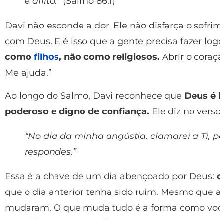
e aflito.”
(Salmo 86:1)
Davi não esconde a dor. Ele não disfarça o sofrim
com Deus. E é isso que a gente precisa fazer lo
como
filhos
, não como religiosos.
Abrir o coraçã
Me ajuda.”
Ao longo do Salmo, Davi reconhece que
Deus é 
poderoso e digno de confiança.
Ele diz no verso
“No dia da minha angústia, clamarei a Ti,
respondes.”
Essa é a chave de um dia abençoado por Deus:
que o dia anterior tenha sido ruim. Mesmo que a
mudaram. O que muda tudo é a forma como voc