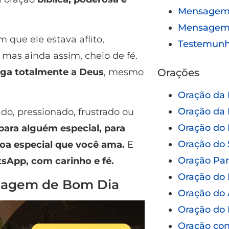
Mensagem 
Mensagem
que ele estava aflito,
Testemun
mas ainda assim, cheio de fé.
Orações
ega totalmente a Deus
, mesmo
Oração da
Oração da 
do, pressionado, frustrado ou
Oração do 
 para alguém especial, para
Oração do 
oa especial que você ama.
E
Oração Pa
sApp, com carinho e fé.
Oração do 
sagem de Bom Dia
Oração do 
Oração do 
Oração con