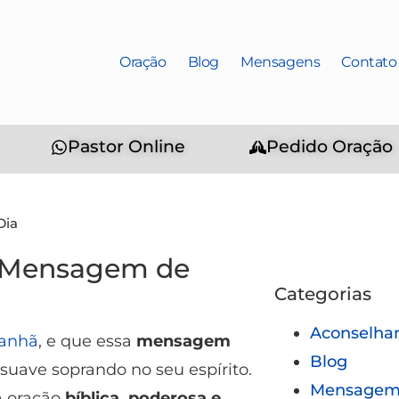
Oração
Blog
Mensagens
Contato
Pastor Online
Pedido Oração
Dia
| Mensagem de
Categorias
Aconselha
anhã
, e que essa
mensagem
Blog
suave soprando no seu espírito.
Mensagem 
a oração
bíblica, poderosa e