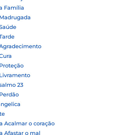
a Família
 Madrugada
 Saúde
Tarde
 Agradecimento
Cura
Proteção
Livramento
salmo 23
 Perdão
ngelica
te
a Acalmar o coração
a Afastar o mal