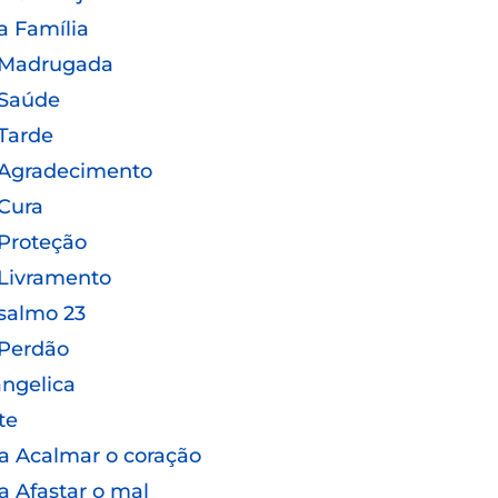
a Família
 Madrugada
 Saúde
Tarde
 Agradecimento
Cura
Proteção
Livramento
salmo 23
 Perdão
ngelica
te
a Acalmar o coração
a Afastar o mal