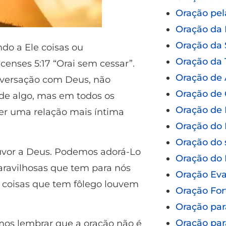
Oração pel
Oração da
Oração da
do a Ele coisas ou
Oração da 
censes 5:17 “Orai sem cessar”.
Oração de
nversação com Deus, não
Oração de 
de algo, mas em todos os
Oração de 
er uma relação mais íntima
Oração do 
Oração do 
uvor a Deus. Podemos adorá-Lo
Oração do
maravilhosas que tem para nós
Oração Eva
as coisas que tem fôlego louvem
Oração For
Oração par
Oração par
os lembrar que a oração não é