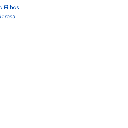
o Filhos
derosa