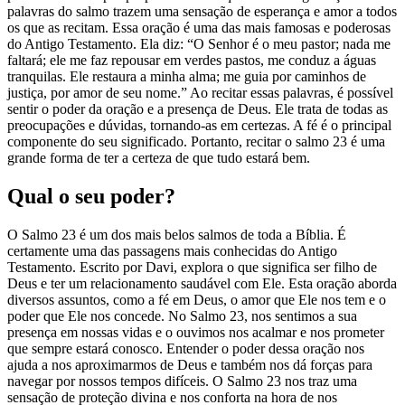
palavras do salmo trazem uma sensação de esperança e amor a todos
os que as recitam. Essa oração é uma das mais famosas e poderosas
do Antigo Testamento. Ela diz: “O Senhor é o meu pastor; nada me
faltará; ele me faz repousar em verdes pastos, me conduz a águas
tranquilas. Ele restaura a minha alma; me guia por caminhos de
justiça, por amor de seu nome.” Ao recitar essas palavras, é possível
sentir o poder da oração e a presença de Deus. Ele trata de todas as
preocupações e dúvidas, tornando-as em certezas. A fé é o principal
componente do seu significado. Portanto, recitar o salmo 23 é uma
grande forma de ter a certeza de que tudo estará bem.
Qual o seu poder?
O Salmo 23 é um dos mais belos salmos de toda a Bíblia. É
certamente uma das passagens mais conhecidas do Antigo
Testamento. Escrito por Davi, explora o que significa ser filho de
Deus e ter um relacionamento saudável com Ele. Esta oração aborda
diversos assuntos, como a fé em Deus, o amor que Ele nos tem e o
poder que Ele nos concede. No Salmo 23, nos sentimos a sua
presença em nossas vidas e o ouvimos nos acalmar e nos prometer
que sempre estará conosco. Entender o poder dessa oração nos
ajuda a nos aproximarmos de Deus e também nos dá forças para
navegar por nossos tempos difíceis. O Salmo 23 nos traz uma
sensação de proteção divina e nos conforta na hora de nos