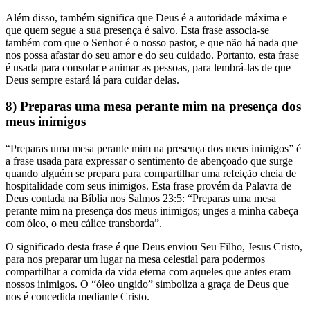
Além disso, também significa que Deus é a autoridade máxima e
que quem segue a sua presença é salvo. Esta frase associa-se
também com que o Senhor é o nosso pastor, e que não há nada que
nos possa afastar do seu amor e do seu cuidado. Portanto, esta frase
é usada para consolar e animar as pessoas, para lembrá-las de que
Deus sempre estará lá para cuidar delas.
8) Preparas uma mesa perante mim na presença dos
meus inimigos
“Preparas uma mesa perante mim na presença dos meus inimigos” é
a frase usada para expressar o sentimento de abençoado que surge
quando alguém se prepara para compartilhar uma refeição cheia de
hospitalidade com seus inimigos. Esta frase provém da Palavra de
Deus contada na Bíblia nos Salmos 23:5: “Preparas uma mesa
perante mim na presença dos meus inimigos; unges a minha cabeça
com óleo, o meu cálice transborda”.
O significado desta frase é que Deus enviou Seu Filho, Jesus Cristo,
para nos preparar um lugar na mesa celestial para podermos
compartilhar a comida da vida eterna com aqueles que antes eram
nossos inimigos. O “óleo ungido” simboliza a graça de Deus que
nos é concedida mediante Cristo.