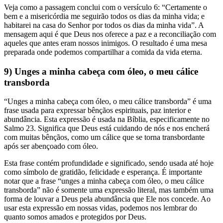
Veja como a passagem conclui com o versículo 6: “Certamente o
bem e a misericórdia me seguirão todos os dias da minha vida; e
habitarei na casa do Senhor por todos os dias da minha vida”. A
mensagem aqui é que Deus nos oferece a paz e a reconciliação com
aqueles que antes eram nossos inimigos. O resultado é uma mesa
preparada onde podemos compartilhar a comida da vida eterna.
9) Unges a minha cabeça com óleo, o meu cálice
transborda
“Unges a minha cabeça com óleo, o meu cálice transborda” é uma
frase usada para expressar bênçãos espirituais, paz interior e
abundância. Esta expressão é usada na Bíblia, especificamente no
Salmo 23. Significa que Deus está cuidando de nós e nos encherá
com muitas bênçãos, como um cálice que se torna transbordante
após ser abençoado com óleo.
Esta frase contém profundidade e significado, sendo usada até hoje
como símbolo de gratidão, felicidade e esperança. É importante
notar que a frase “unges a minha cabeça com óleo, o meu cálice
transborda” não é somente uma expressão literal, mas também uma
forma de louvar a Deus pela abundância que Ele nos concede. Ao
usar esta expressão em nossas vidas, podemos nos lembrar do
quanto somos amados e protegidos por Deus.