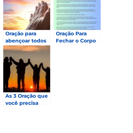
Oração para
Oração Para
abençoar todos
Fechar o Corpo
os meses de
2023 – Gálatas
6.9
As 3 Oração que
você precisa
fazer em 2023 –
Mateus 24