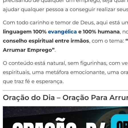
precisando de qualquer um emprego, seja qual 
ajudar qualquer pessoa a conseguir realizar seu
Com todo carinho e temor de Deus, aqui está u
linguagem 100%
evangélica
e 100% humana
, n
conselho espiritual entre irmãos
, com o tema:
“
Arrumar Emprego”
.
O conteúdo está natural, sem figurinhas, com vers
espirituais, uma metáfora emocionante, uma or
que traz fé e esperança.
Oração do Dia – Oração Para Ar