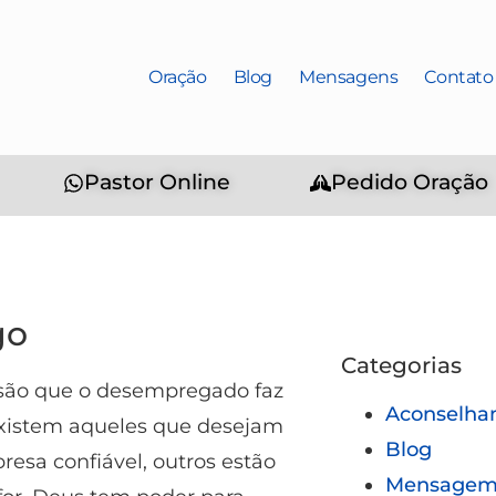
Oração
Blog
Mensagens
Contato
Pastor Online
Pedido Oração
go
Categorias
 são que o desempregado faz
Aconselha
xistem aqueles que desejam
Blog
sa confiável, outros estão
Mensagem 