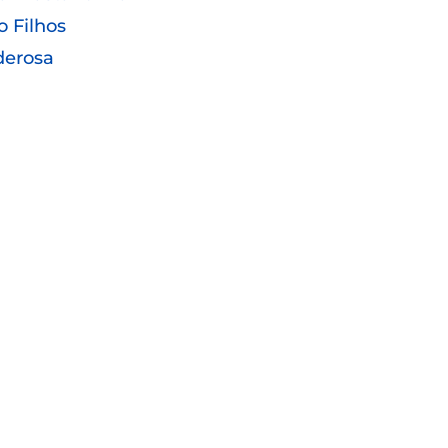
o Filhos
derosa