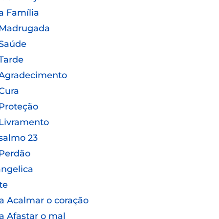
a Família
 Madrugada
 Saúde
Tarde
 Agradecimento
Cura
Proteção
Livramento
salmo 23
 Perdão
ngelica
te
a Acalmar o coração
a Afastar o mal