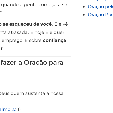
 é quando a gente começa a se
Oração pel
?”
Oração Po
 se esqueceu de você.
Ele vê
ta atrasada. E hoje Ele quer
m emprego. É sobre
confiança
r
.
fazer a Oração para
 Deus quem sustenta a nossa
almo 23
:1)