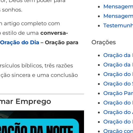
for, Deus tem poder para
Mensagem 
s sonhos.
Mensagem
m artigo completo com
Testemun
o estilo de uma
conversa-
Orações
Oração do Dia
– Oração para
Oração da
Oração da 
ículos bíblicos, três razões
Oração do 
ação sincera e uma conclusão
Oração do 
Oração Pa
rumar Emprego
Oração do 
Oração do 
Oração do 
Oração con