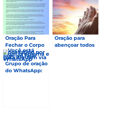
Oração Para
Oração para
Fechar o Corpo
abençoar todos
os meses de
2023 – Gálatas
Grupo de oração
6.9
do WhatsApp:
Como fazer
parte?