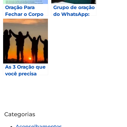
Oração Para
Grupo de oração
Fechar o Corpo
do WhatsApp:
Como fazer
parte?
As 3 Oração que
você precisa
fazer em 2023 –
Mateus 24
Categorias
Aconselhamentos