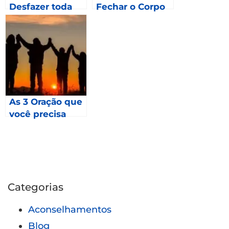
Desfazer toda
Fechar o Corpo
Macumba –
Marcos 16.15-17
As 3 Oração que
você precisa
fazer em 2023 –
Mateus 24
Categorias
Aconselhamentos
Blog