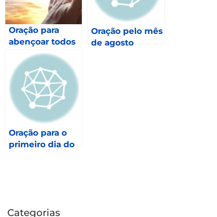
Oração para
Oração pelo mês
abençoar todos
de agosto
os meses de
2023 – Gálatas
6.9
Oração para o
primeiro dia do
mês
Categorias