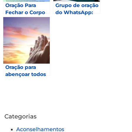
Oração Para
Grupo de oração
Fechar o Corpo
do WhatsApp:
Como fazer
parte?
Oração para
abençoar todos
os meses de
2023 – Gálatas
6.9
Categorias
Aconselhamentos