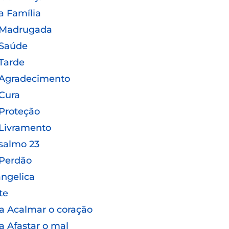
a Família
 Madrugada
 Saúde
Tarde
 Agradecimento
Cura
Proteção
Livramento
salmo 23
 Perdão
ngelica
te
a Acalmar o coração
a Afastar o mal