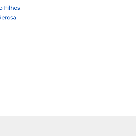
o Filhos
derosa