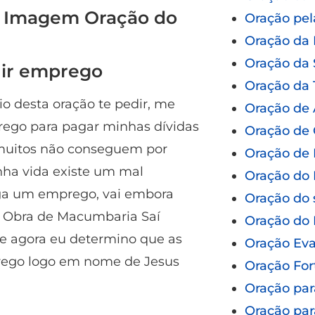
| Imagem Oração do
Oração pel
Oração da
Oração da
uir emprego
Oração da 
io desta oração te pedir, me
Oração de
rego para pagar minhas dívidas
Oração de 
e muitos não conseguem por
Oração de 
inha vida existe um mal
Oração do 
iga um emprego, vai embora
Oração do 
i! Obra de Macumbaria Saí
Oração do
e agora eu determino que as
Oração Eva
rego logo em nome de Jesus
Oração For
Oração par
Oração par