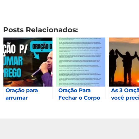
Posts Relacionados:
Oração para
Oração Para
As 3 Oraç
arrumar
Fechar o Corpo
você prec
emprego
fazer em 
Mateus 2