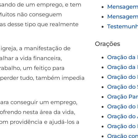
isando de um emprego, e tem
Mensagem 
 Muitos não conseguem
Mensagem
sas desse tipo que realmente
Testemun
Orações
 igreja, a manifestação de
Oração da
har a vida financeira,
Oração da 
abalho, um feitiço para
Oração do 
ima perder tudo, também impedia
Oração do 
Oração Pa
 para conseguir um emprego,
Oração do 
ofrendo nesta área da vida,
Oração do 
om providência e ajudá-los a
Oração do 
Oração con