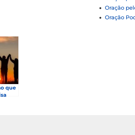
Oração pel
Oração Po
ão que
isa
2023 –
4