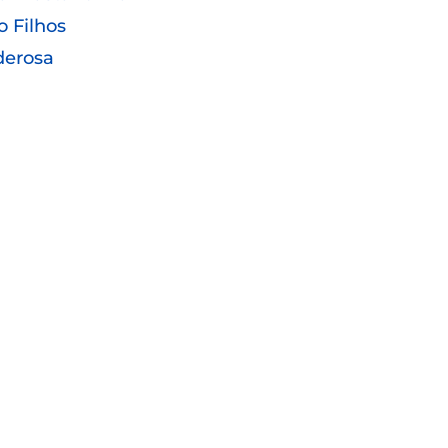
o Filhos
derosa