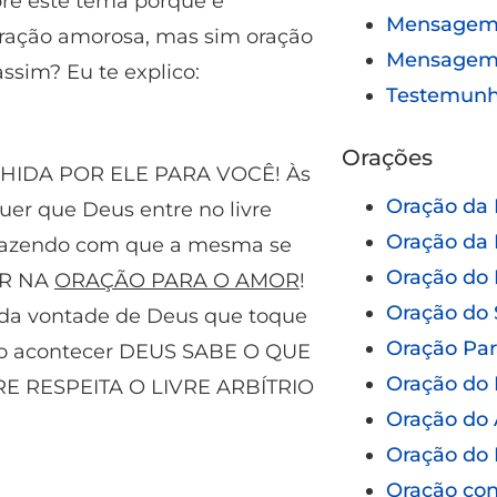
re este tema porque é
Mensagem 
ração amorosa, mas sim oração
Mensagem
ssim? Eu te explico:
Testemun
Orações
LHIDA POR ELE PARA VOCÊ! Às
Oração da
er que Deus entre no livre
Oração da 
o fazendo com que a mesma se
Oração do 
ER NA
ORAÇÃO PARA O AMOR
!
Oração do 
r da vontade de Deus que toque
Oração Pa
não acontecer DEUS SABE O QUE
Oração do 
E RESPEITA O LIVRE ARBÍTRIO
Oração do 
Oração do 
Oração con