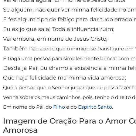
Vai embora agora! Em nome de Jesus Cristo!
Se alguém, não quer ver minha felicidade no am
E fez algum tipo de feitiço para dar tudo errado
Eu exijo que saia! Toda a influência ruim;
Vai embora, em nome de Jesus Cristo;
Também n
ão aceito que o inimigo se transfigure em “
E traga uma pessoa para simplesmente brincar com m
Desde já Pai, Eu chamo a existência a minha fel
Que haja felicidade ma minha vida amorosa;
Que a pessoa que o Senhor julgar que eu possa fazer feliz
Venha sobre os meus caminhos, pois, tenho o direito de
Em nome do Pai, do
Filho
e do
Espírito Santo
.
Imagem de Oração Para o Amor C
Amorosa