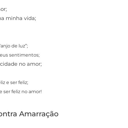
or;
 na minha vida;
anjo de luz”;
eus sentimentos;
icidade no amor;
 e ser feliz;
 ser feliz no amor!
ontra Amarração