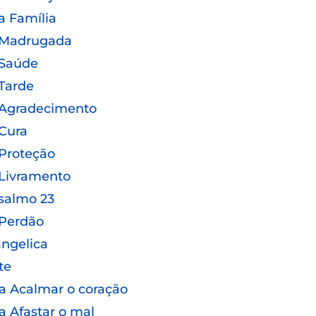
a Família
 Madrugada
 Saúde
Tarde
 Agradecimento
Cura
Proteção
Livramento
salmo 23
 Perdão
ngelica
te
a Acalmar o coração
a Afastar o mal