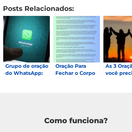
Posts Relacionados:
Grupo de oração
Oração Para
As 3 Oraç
do WhatsApp:
Fechar o Corpo
você prec
Como fazer
fazer em 
parte?
Mateus 2
Como funciona?