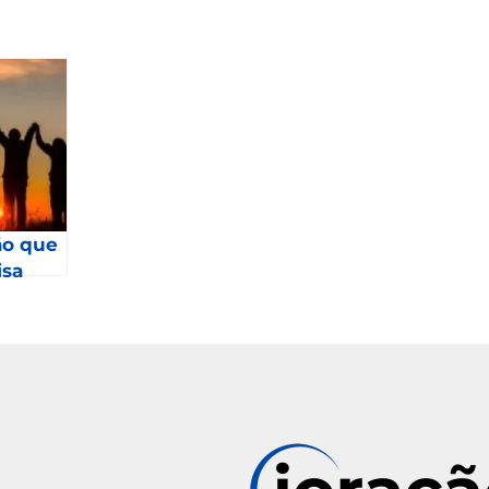
ão que
isa
2023 –
4