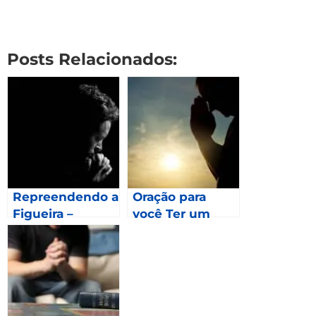
Posts Relacionados:
Repreendendo a
Oração para
Figueira –
você Ter um
Mateus 21.19
Momento
Especial com
Deus- Mateus
14.22-25