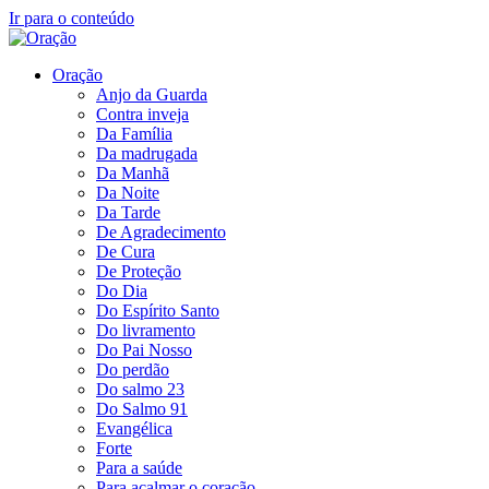
Ir para o conteúdo
Oração
Anjo da Guarda
Contra inveja
Da Família
Da madrugada
Da Manhã
Da Noite
Da Tarde
De Agradecimento
De Cura
De Proteção
Do Dia
Do Espírito Santo
Do livramento
Do Pai Nosso
Do perdão
Do salmo 23
Do Salmo 91
Evangélica
Forte
Para a saúde
Para acalmar o coração