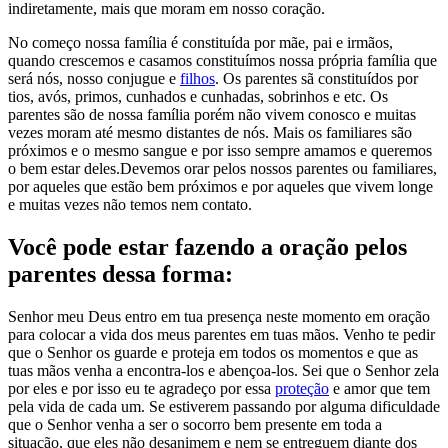
indiretamente, mais que moram em nosso coração.
No começo nossa família é constituída por mãe, pai e irmãos,
quando crescemos e casamos constituímos nossa própria família que
será nós, nosso conjugue e
filhos
. Os parentes sã constituídos por
tios, avós, primos, cunhados e cunhadas, sobrinhos e etc. Os
parentes são de nossa família porém não vivem conosco e muitas
vezes moram até mesmo distantes de nós. Mais os familiares são
próximos e o mesmo sangue e por isso sempre amamos e queremos
o bem estar deles.Devemos orar pelos nossos parentes ou familiares,
por aqueles que estão bem próximos e por aqueles que vivem longe
e muitas vezes não temos nem contato.
Você pode estar fazendo a oração pelos
parentes dessa forma:
Senhor meu Deus entro em tua presença neste momento em oração
para colocar a vida dos meus parentes em tuas mãos. Venho te pedir
que o Senhor os guarde e proteja em todos os momentos e que as
tuas mãos venha a encontra-los e abençoa-los. Sei que o Senhor zela
por eles e por isso eu te agradeço por essa
proteção
e amor que tem
pela vida de cada um. Se estiverem passando por alguma dificuldade
que o Senhor venha a ser o socorro bem presente em toda a
situação, que eles não desanimem e nem se entreguem diante dos