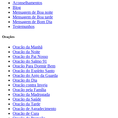
Aconselhamentos
Blog
Mensagem de Boa noite
Mensagem de Boa tarde
Mensagem de Bom Dia
Testemunhos
Orações
Oração da Manhã
Oração da Noite
Oração do Pai Nosso
Oração do Salmo 91
Oração Para Dormir Bem
Oração do Espírito Santo
Oração do Anjo da Guarda
Oração do Dia
Oração contra Inveja
Oração pela Família
Oração da Madrugada
Oração da Saúde
Oração da Tarde
Oração de Agradecimento
Oração de Cura