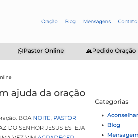
Oração
Blog
Mensagens
Contato
Pastor Online
Pedido Oração
nline
om ajuda da oração
Categorias
Aconselha
oração. BOA
NOITE
,
PASTOR
Blog
AZ DO SENHOR JESUS ESTEJA
Mensagem 
UMA VEZ VIM
AGRADECER