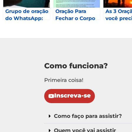
Grupo de oração
Oração Para
As 3 Oraç
do WhatsApp:
Fechar o Corpo
você prec
Como fazer
fazer em 
parte?
Mateus 2
Como funciona?
Primeira coisa!
Inscreva-se
Como faço para assistir?
Quem você vai assistir