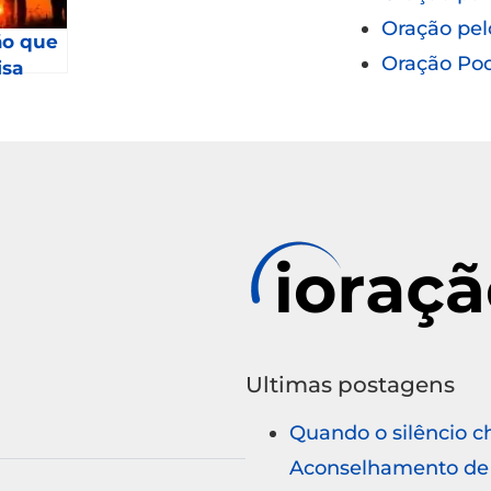
Oração pel
ão que
Oração Po
isa
2023 –
4
Ultimas postagens
Quando o silêncio c
Aconselhamento de 