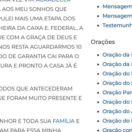
Mensagem 
A AOS MEU SONHOS QUE
Mensagem
PULEI MAIS UMA ETAPA DOS
Testemun
IRA DA CAIXA E. FEDERAL, A
UE COM A GRAÇA DE DEUS E
Orações
 NOS RESTA AGUARDARMOS 10
Oração da
O DE GARANTIA CAI PARA O
Oração da 
URA E PRONTO A CASA JÁ É
Oração do 
Oração do 
TODOS QUE ANTECEDERAM
Oração Pa
UE FORAM MUITO PRESENTE E
Oração do 
Oração do 
Oração do 
ENHOR E TODA SUA
FAMÍLIA
E
Oração con
AM PARA ESSA MINHA