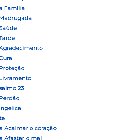
a Família
 Madrugada
 Saúde
Tarde
 Agradecimento
Cura
Proteção
Livramento
salmo 23
 Perdão
ngelica
te
a Acalmar o coração
a Afastar o mal