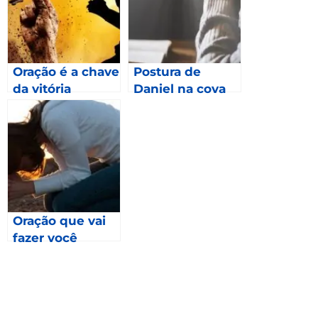
Oração é a chave
Postura de
da vitória
Daniel na cova
dos leões –
Daniel 6.16
Oração que vai
fazer você
Crescer na Terra
da Sua Aflição –
Daniel 6.25